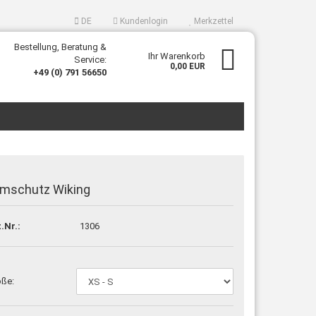
DE
Kundenlogin
Merkzettel
Bestellung, Beratung &
Ihr Warenkorb
Service:
0,00 EUR
+49 (0) 791 56650
mschutz Wiking
rstellen
.Nr.:
1306
rt vergessen?
öße: