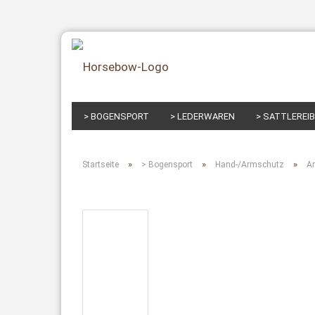
> BOGENSPORT
> LEDERWAREN
> SATTLEREI
»
»
»
Startseite
> Bogensport
Hand-/Armschutz
A