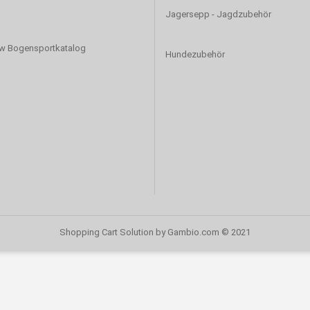
Jagersepp - Jagdzubehör
w Bogensportkatalog
Hundezubehör
Shopping Cart Solution
by Gambio.com © 2021