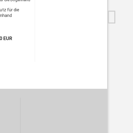
tz für die
nhand
0 EUR