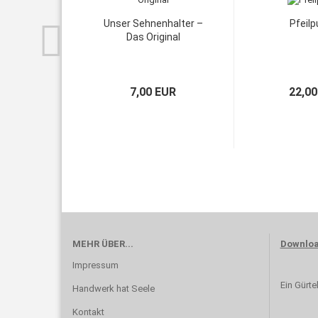
Unser Sehnenhalter –
Pfeilp
Das Original
7,00 EUR
22,00
MEHR ÜBER...
Downlo
Impressum
Ein Gürte
Handwerk hat Seele
Kontakt