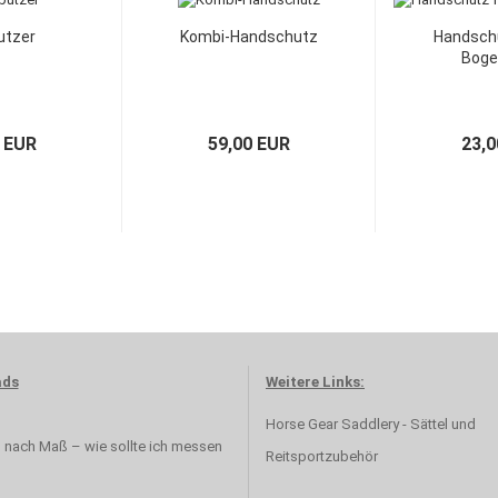
utzer
Kombi-Handschutz
Handschu
Boge
 EUR
59,00 EUR
23,0
ads
Weitere Links:
Horse Gear Saddlery - Sättel und
l nach Maß – wie sollte ich messen
Reitsportzubehör