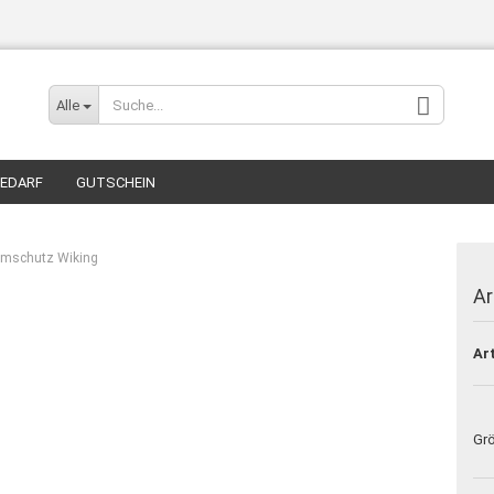
Sprache auswählen
Alle
BEDARF
GUTSCHEIN
rmschutz Wiking
Ar
Konto e
Art
Passwo
Gr